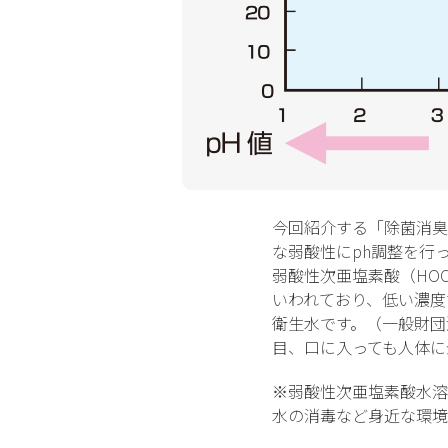
今回紹介する「除菌消臭
な弱酸性にph調整を行
弱酸性次亜塩素酸（HO
いわれており、低い濃度
衛生水です。（一般財団
目、口に入っても人体に
※弱酸性次亜塩素酸水溶
水の消毒など身近な環境