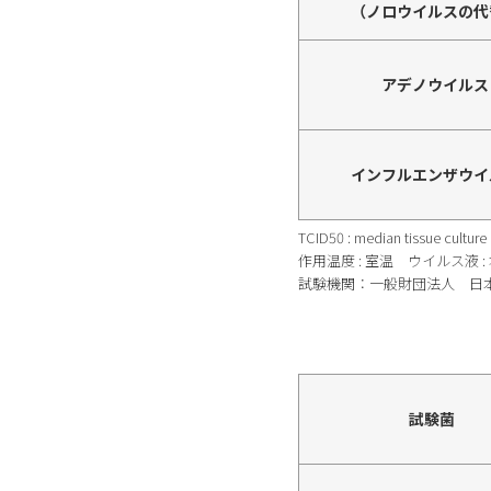
（ノロウイルスの代
アデノウイルス
インフルエンザウイ
TCID50 : median tissue cul
作用温度 : 室温 ウイルス液 
試験機関：一般財団法人 日本食品
試験菌