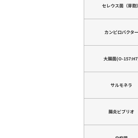
セレウス菌（芽胞
カンピロバクタ
大腸菌(O-157:H7
サルモネラ
腸炎ビブリオ
白癬菌