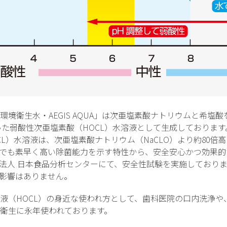
環境衛生水・AEGIS AQUA」は次亜塩素酸ナトリウムと希塩
った弱酸性次亜塩素酸（HOCL）水溶液として生成しております
CL）水溶液は、次亜塩素酸ナトリウム（NaCLO）より約80倍
でも素早く高い除菌能力を示す特性から、安全安心かつ効果的
法人 日本食品分析センターにて、安全性試験を実施しており
影響はありません。
液（HOCL）の身近な使われ方として、歯科医院の口内洗浄や
衛生に永年使われております。