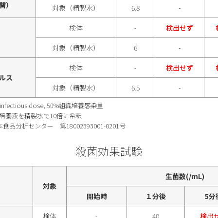
替）
対象（精製水）
6.8
-
検体
-
検出せず
対象（精製水）
6
-
検体
-
検出せず
ルス
対象（精製水）
6.5
-
ture infectious dose, 50%組織培養感染量
: 培養液を精製水で10倍に希釈
分析センター 第18002393001-0201号
殺菌効果試験
生菌数(/mL)
対象
開始時
１分後
5分
検体
-
40
検出