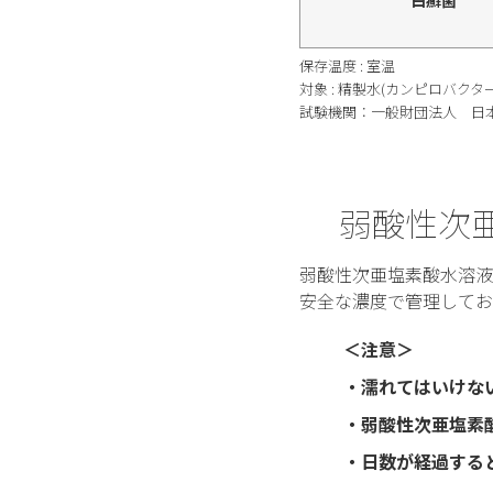
保存温度 : 室温
対象 : 精製水(カンピロバク
試験機関：一般財団法人 日本食品
弱酸性次亜
弱酸性次亜塩素酸水溶液「
安全な濃度で管理してお
＜注意＞
・濡れてはいけな
・弱酸性次亜塩素
・日数が経過する