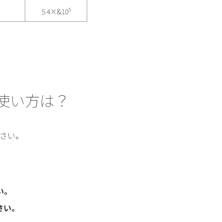
5
5.4×&10
の使い方は？
さい。
い。
さい。