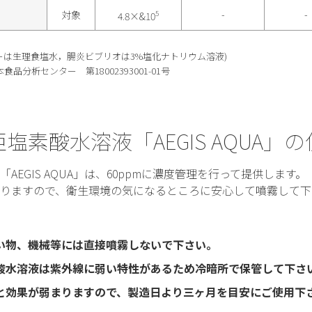
対象
5
-
-
4.8×&10
ターは生理食塩水，腸炎ビブリオは3%塩化ナトリウム溶液)
分析センター 第18002393001-01号
塩素酸水溶液「AEGIS AQUA」
AEGIS AQUA」は、60ppmに濃度管理を行って提供します。
りますので、衛生環境の気になるところに安心して噴霧して下
い物、機械等には直接噴霧しないで下さい。
酸水溶液は紫外線に弱い特性があるため冷暗所で保管して下さ
と効果が弱まりますので、製造日より三ヶ月を目安にご使用下